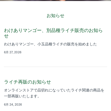
お知らせ
わけありマンゴー、別品種ライチ販売のお知ら
せ
ハウス小夏 贈答用 A品 5kg
ハウス小夏
わけありマンゴー、小玉品種ライチの販売を始めました
セット
¥5,800
売り切れ
¥4,
From
From
6月 27, 2026
れ
ライチ再販のお知らせ
オンラインストアで品切れになっていたライチ関連の商品を
一部再販いたします。
6月 24, 2026