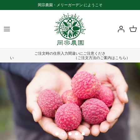
Skip
岡宗農園・メリーガーデン にようこそ
to
content
メリーガーデンについて
商品一覧
お知らせ一覧
園芸植物
品目から選ぶ
ふるさと納税をご利用の方へ
ご注文時の住所入力間違いにご注意くださ
カフェ
贈答用から選ぶ
特定商取引法に基づく表記
い （ご注文方法のご案内はこちら）
ワークショップ
家庭用から選ぶ
ご注文方法
複数商品の発送について