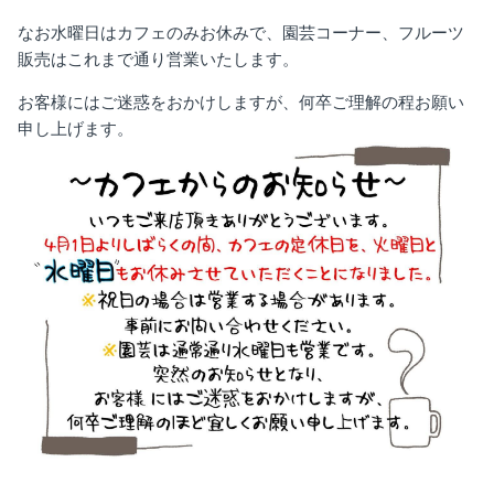
なお水曜日はカフェのみお休みで、園芸コーナー、フルーツ
販売はこれまで通り営業いたします。
お客様にはご迷惑をおかけしますが、何卒ご理解の程お願い
申し上げます。
ハウス小夏 贈答用 A品 5kg
ハウス小夏
セット
¥5,800
売り切れ
¥4,
From
From
れ