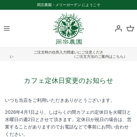
Skip
岡宗農園・メリーガーデン にようこそ
to
content
メリーガーデンについて
商品一覧
お知らせ一覧
園芸植物
品目から選ぶ
ふるさと納税をご利用の方へ
ご注文時の住所入力間違いにご注意くださ
カフェ
贈答用から選ぶ
特定商取引法に基づく表記
い （ご注文方法のご案内はこちら）
ワークショップ
家庭用から選ぶ
カフェ定休日変更のお知らせ
ご注文方法
いつも当店をご利用いただきありがとうございます。
複数商品の発送について
2026年4月1日より、しばらくの間カフェの定休日を火曜日と
水曜日の週2日とさせて頂きます。定休日が祝日の場合は、営
業することがありますのでお電話などで事前にお問い合わせ
ください。