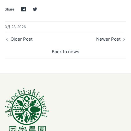
Share
Share
Share
on
on
Facebook
Twitter
3月 28, 2026
Older Post
Newer Post
Back to news