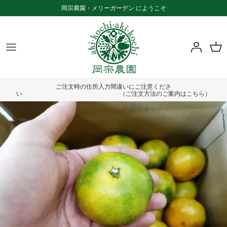
Skip
岡宗農園・メリーガーデン にようこそ
to
content
メリーガーデンについて
商品一覧
お知らせ一覧
園芸植物
品目から選ぶ
ふるさと納税をご利用の方へ
ご注文時の住所入力間違いにご注意くださ
カフェ
贈答用から選ぶ
特定商取引法に基づく表記
い （ご注文方法のご案内はこちら）
ワークショップ
家庭用から選ぶ
ご注文方法
複数商品の発送について