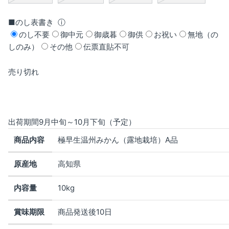
■のし表書き
ⓘ
のし不要
御中元
御歳暮
御供
お祝い
無地（の
しのみ）
その他
伝票直貼不可
売り切れ
出荷期間9
月中旬～10月下旬（予定）
商品内容
極早生温州みかん（露地栽培）A品
原産地
高知県
内容量
10kg
賞味期限
商品発送後10日