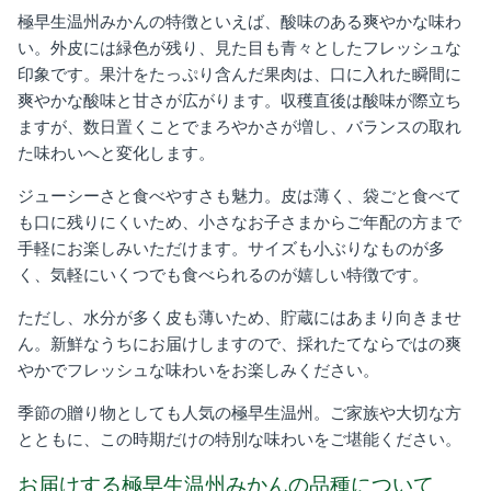
極早生温州みかんの特徴といえば、酸味のある爽やかな味わ
い。
外皮には緑色が残り、見た目も青々としたフレッシュな
印象です。果汁をたっぷり含んだ果肉は、口に入れた瞬間に
爽やかな酸味と甘さが広がります。収穫直後は酸味が際立ち
ますが、数日置くことでまろやかさが増し、バランスの取れ
た味わいへと変化します。
ジューシーさと食べやすさも魅力。皮は薄く、袋ごと食べて
も口に残りにくいため、小さなお子さまからご年配の方まで
手軽にお楽しみいただけます。サイズも小ぶりなものが多
く、気軽にいくつでも食べられるのが嬉しい特徴です。
ただし、水分が多く皮も薄いため、貯蔵にはあまり向きませ
ん。新鮮なうちにお届けしますので、採れたてならではの爽
やかでフレッシュな味わいをお楽しみください。
季節の贈り物としても人気の極早生温州。ご家族や大切な方
とともに、この時期だけの特別な味わいをご堪能ください。
お届けする極早生温州みかんの品種について