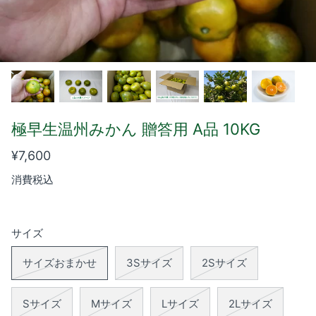
ハウス小夏 贈答用 A品 5kg
ハウス小夏 贈答用 A品 
極早生温州みかん 贈答用 A品 10KG
¥5,800
売り切れ
¥4,200
売り切れ
From
From
¥7,600
消費税込
サイズ
サイズおまかせ
3Sサイズ
2Sサイズ
Sサイズ
Mサイズ
Lサイズ
2Lサイズ